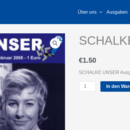
Über uns
Ausgaben
SCHALK
€
1.50
SCHALKE UNSER Ausg
SCHALKE
In den Wa
UNSER
45
Menge