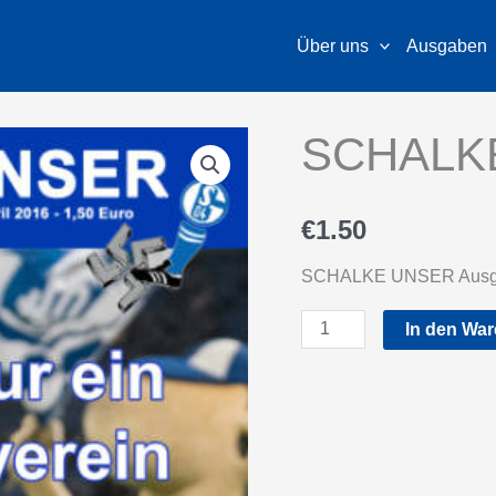
Über uns
Ausgaben
SCHALK
€
1.50
SCHALKE UNSER Ausg
SCHALKE
In den Wa
UNSER
88
Menge