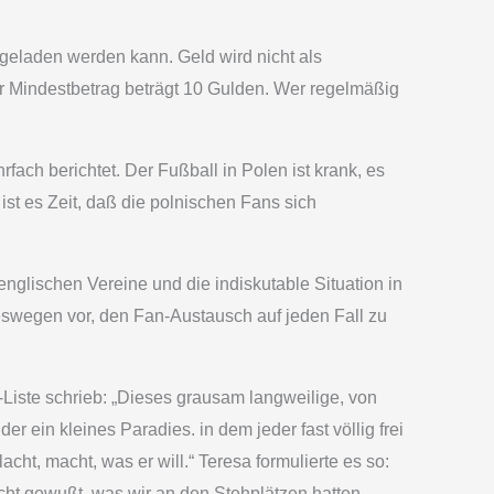
geladen werden kann. Geld wird nicht als
r Mindestbetrag beträgt 10 Gulden. Wer regelmäßig
h berichtet. Der Fußball in Polen ist krank, es
ist es Zeit, daß die polnischen Fans sich
nglischen Vereine und die indiskutable Situation in
swegen vor, den Fan-Austausch auf jeden Fall zu
-Liste schrieb: „Dieses grausam langweilige, von
r ein kleines Paradies. in dem jeder fast völlig frei
cht, macht, was er will.“ Teresa formulierte es so:
cht gewußt, was wir an den Stehplätzen hatten,