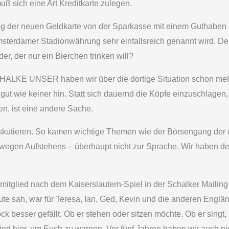
ß sich eine Art Kreditkarte zulegen.
log der neuen Geldkarte von der Sparkasse mit einem Guthaben 
sterdamer Stadionwährung sehr einfallsreich genannt wird. De
er, der nur ein Bierchen trinken will?
LKE UNSER haben wir über die dortige Situation schon mehrfac
t wie keiner hin. Statt sich dauernd die Köpfe einzuschlagen, 
n, ist eine andere Sache.
 diskutieren. So kamen wichtige Themen wie der Börsengang der e
wegen Aufstehens – überhaupt nicht zur Sprache. Wir haben de
mitglied nach dem Kaiserslautern-Spiel in der Schalker Mailing
te sah, war für Teresa, Ian, Ged, Kevin und die anderen Englände
 besser gefällt. Ob er stehen oder sitzen möchte. Ob er singt, la
ind hier, um Euch zu warnen. Vor fünf Jahren haben wir auch ni