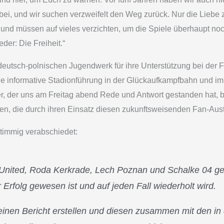
rbei, und wir suchen verzweifelt den Weg zurück. Nur die Liebe z
n und müssen auf vieles verzichten, um die Spiele überhaupt no
der: Die Freiheit.“
utsch-polnischen Jugendwerk für ihre Unterstützung bei der Fi
ie informative Stadionführung in der Glückaufkampfbahn und im
lder, der uns am Freitag abend Rede und Antwort gestanden hat, 
euten, die durch ihren Einsatz diesen zukunftsweisenden Fan-Au
timmig verabschiedet:
 United, Roda Kerkrade, Lech Poznan und Schalke 04 ge
Erfolg gewesen ist und auf jeden Fall wiederholt wird.
einen Bericht erstellen und diesen zusammen mit den in