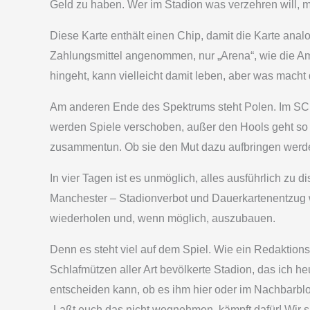
Geld zu haben. Wer im Stadion was verzehren will, mu
Diese Karte enthält einen Chip, damit die Karte ana
Zahlungsmittel angenommen, nur „Arena“, wie die Am
hingeht, kann vielleicht damit leben, aber was macht d
Am anderen Ende des Spektrums steht Polen. Im SCHA
werden Spiele verschoben, außer den Hools geht so gu
zusammentun. Ob sie den Mut dazu aufbringen werde
In vier Tagen ist es unmöglich, alles ausführlich zu
Manchester – Stadionverbot und Dauerkartenentzug 
wiederholen und, wenn möglich, auszubauen.
Denn es steht viel auf dem Spiel. Wie ein Redaktions
Schlafmützen aller Art bevölkerte Stadion, das ich heu
entscheiden kann, ob es ihm hier oder im Nachbarblock
„Laßt euch das nicht wegnehmen, kämpft dafür! Wir s