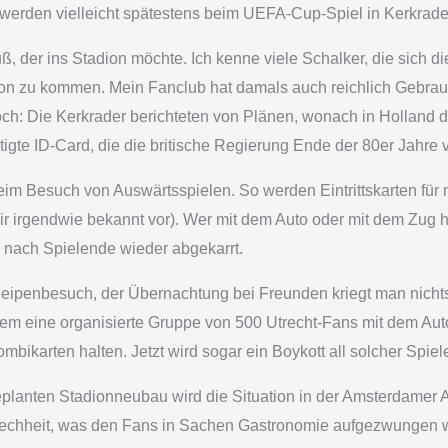
 werden vielleicht spätestens beim UEFA-Cup-Spiel in Kerkrade
uß, der ins Stadion möchte. Ich kenne viele Schalker, die sich 
dion zu kommen. Mein Fanclub hat damals auch reichlich Gebr
 noch: Die Kerkrader berichteten von Plänen, wonach in Holland
tigte ID-Card, die die britische Regierung Ende der 80er Jahre 
eim Besuch von Auswärtsspielen. So werden Eintrittskarten für
 irgendwie bekannt vor). Wer mit dem Auto oder mit dem Zug hi
 nach Spielende wieder abgekarrt.
enbesuch, der Übernachtung bei Freunden kriegt man nichts 
zem eine organisierte Gruppe von 500 Utrecht-Fans mit dem A
mbikarten halten. Jetzt wird sogar ein Boykott all solcher Spie
 geplanten Stadionneubau wird die Situation in der Amsterdame
e Frechheit, was den Fans in Sachen Gastronomie aufgezwungen w