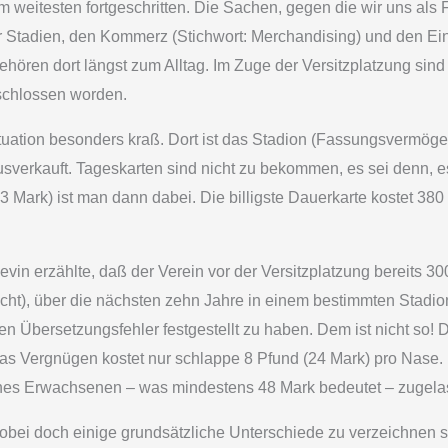
m weitesten fortgeschritten. Die Sachen, gegen die wir uns als
er Stadien, den Kommerz (Stichwort: Merchandising) und den Ein
ehören dort längst zum Alltag. Im Zuge der Versitzplatzung si
schlossen worden.
ituation besonders kraß. Dort ist das Stadion (Fassungsvermög
sverkauft. Tageskarten sind nicht zu bekommen, es sei denn,
3 Mark) ist man dann dabei. Die billigste Dauerkarte kostet 38
Kevin erzählte, daß der Verein vor der Versitzplatzung bereits 30
ht), über die nächsten zehn Jahre in einem bestimmten Stadionb
n Übersetzungsfehler festgestellt zu haben. Dem ist nicht so! D
Das Vergnügen kostet nur schlappe 8 Pfund (24 Mark) pro Nas
 eines Erwachsenen – was mindestens 48 Mark bedeutet – zugela
wobei doch einige grundsätzliche Unterschiede zu verzeichnen si