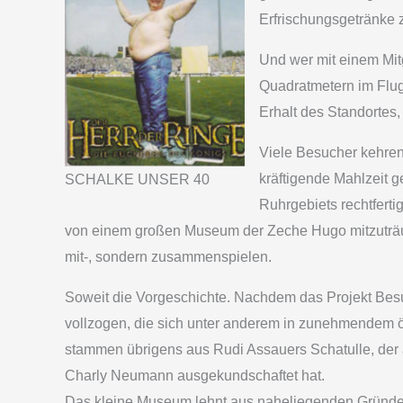
Erfrischungsgetränke 
Und wer mit einem Mitg
Quadratmetern im Flug v
Erhalt des Standortes,
Viele Besucher kehre
kräftigende Mahlzeit 
SCHALKE UNSER 40
Ruhrgebiets rechtfert
von einem großen Museum der Zeche Hugo mitzuträume
mit-, sondern zusammenspielen.
Soweit die Vorgeschichte. Nachdem das Projekt Besu
vollzogen, die sich unter anderem in zunehmendem ö
stammen übrigens aus Rudi Assauers Schatulle, der
Charly Neumann ausgekundschaftet hat.
Das kleine Museum lehnt aus naheliegenden Gründen