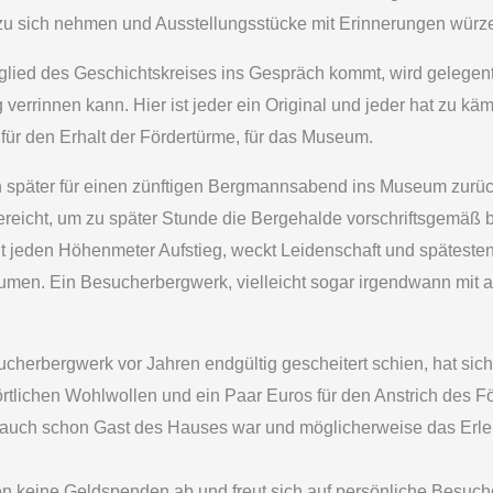
zu sich nehmen und Ausstellungsstücke mit Erinnerungen würz
lied des Geschichtskreises ins Gespräch kommt, wird gelegentl
errinnen kann. Hier ist jeder ein Original und jeder hat zu kämp
 für den Erhalt der Fördertürme, für das Museum.
n später für einen zünftigen Bergmannsabend ins Museum zurü
gereicht, um zu später Stunde die Bergehalde vorschriftsgemäß 
igt jeden Höhenmeter Aufstieg, weckt Leidenschaft und späteste
n. Ein Besucherbergwerk, vielleicht sogar irgendwann mit all
cherbergwerk vor Jahren endgültig gescheitert schien, hat sic
rtlichen Wohlwollen und ein Paar Euros für den Anstrich des F
 auch schon Gast des Hauses war und möglicherweise das Erleb
 keine Geldspenden ab und freut sich auf persönliche Besuche