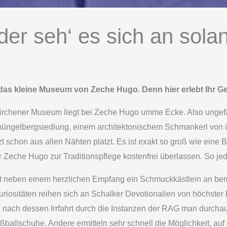
der seh‘ es sich an sola
 das kleine Museum von Zeche Hugo. Denn hier erlebt Ihr G
kirchener Museum liegt bei Zeche Hugo umme Ecke. Also ungefä
Schüngelbergsiedlung, einem architektonischem Schmankerl von i
tzt schon aus allen Nähten platzt. Es ist exakt so groß wie ein
Zeche Hugo zur Traditionspflege kostenfrei überlassen. So jeden
t neben einem herzlichen Empfang ein Schmuckkästlein an ber
uriositäten reihen sich an Schalker Devotionalien von höchster 
h, nach dessen Irrfahrt durch die Instanzen der RAG man durcha
ußballschuhe. Andere ermitteln sehr schnell die Möglichkeit, a