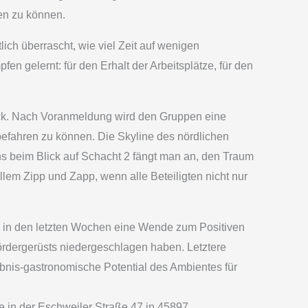
en zu können.
ich überrascht, wie viel Zeit auf wenigen
fen gelernt: für den Erhalt der Arbeitsplätze, für den
ck. Nach Voranmeldung wird den Gruppen eine
befahren zu können. Die Skyline des nördlichen
ns beim Blick auf Schacht 2 fängt man an, den Traum
em Zipp und Zapp, wenn alle Beteiligten nicht nur
h in den letzten Wochen eine Wende zum Positiven
ördergerüsts niedergeschlagen haben. Letztere
nis-gastronomische Potential des Ambientes für
 in der Eschweiler Straße 47 in 45897