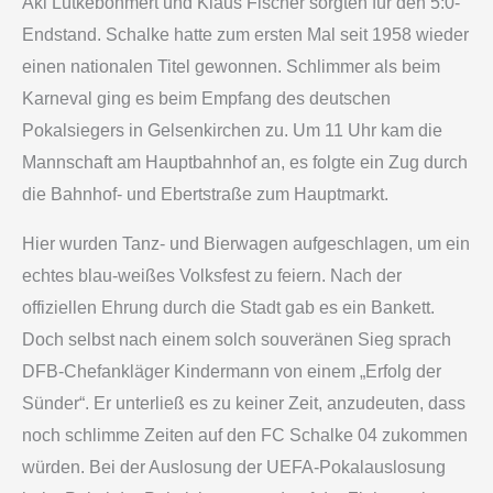
Aki Lütkebohmert und Klaus Fischer sorgten für den 5:0-
Endstand. Schalke hatte zum ersten Mal seit 1958 wieder
einen nationalen Titel gewonnen. Schlimmer als beim
Karneval ging es beim Empfang des deutschen
Pokalsiegers in Gelsenkirchen zu. Um 11 Uhr kam die
Mannschaft am Hauptbahnhof an, es folgte ein Zug durch
die Bahnhof- und Ebertstraße zum Hauptmarkt.
Hier wurden Tanz- und Bierwagen aufgeschlagen, um ein
echtes blau-weißes Volksfest zu feiern. Nach der
offiziellen Ehrung durch die Stadt gab es ein Bankett.
Doch selbst nach einem solch souveränen Sieg sprach
DFB-Chefankläger Kindermann von einem „Erfolg der
Sünder“. Er unterließ es zu keiner Zeit, anzudeuten, dass
noch schlimme Zeiten auf den FC Schalke 04 zukommen
würden. Bei der Auslosung der UEFA-Pokalauslosung