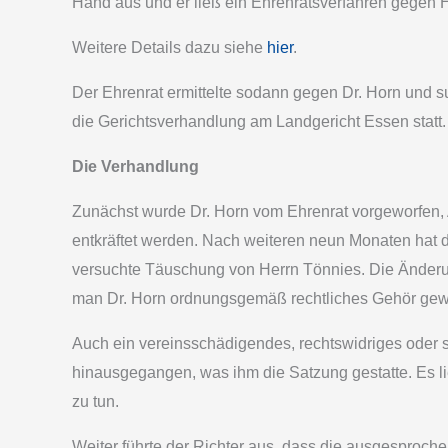
Hand aus und er ließ ein Ehrenratsverfahren gegen H
Weitere Details dazu siehe
hier
.
Der Ehrenrat ermittelte sodann gegen Dr. Horn und s
die Gerichtsverhandlung am Landgericht Essen statt
Die Verhandlung
Zunächst wurde Dr. Horn vom Ehrenrat vorgeworfen,
entkräftet werden. Nach weiteren neun Monaten hat 
versuchte Täuschung von Herrn Tönnies. Die Änderung
man Dr. Horn ordnungsgemäß rechtliches Gehör gewähr
Auch ein vereinsschädigendes, rechtswidriges oder s
hinausgegangen, was ihm die Satzung gestatte. Es lieg
zu tun.
Weiter führte der Richter aus, dass die ausgespro