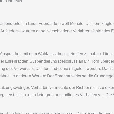
orn einleiten.
uspendierte ihn Ende Februar für zwölf Monate. Dr. Horn klag
. Aufgedeckt wurden dabei verschiedene Verfahrensfehler des E
 Absprachen mit dem Wahlausschuss getroffen zu haben. Dieser
der Ehrenrat den Suspendierungsbeschluss an Dr. Horn übergeb
 des Vorwurfs ist Dr. Horn indes nie mitgeteilt worden. Damit 
te. In anderen Worten: Der Ehrenrat verletzte die Grundregeln
atzungswidriges Verhalten vermochte der Richter nicht zu erken
e ersichtlich auch kein grob unsportliches Verhalten vor. Die V
chene Sanktion unangemessen gewesen sei. Die Suspendierung 