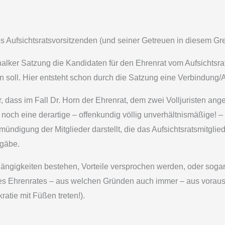
es Aufsichtsratsvorsitzenden (und seiner Getreuen in diesem Gr
Schalker Satzung die Kandidaten für den Ehrenrat vom Aufsichts
soll. Hier entsteht schon durch die Satzung eine Verbindung/A
, dass im Fall Dr. Horn der Ehrenrat, dem zwei Volljuristen an
 noch eine derartige – offenkundig völlig unverhältnismäßige! – S
digung der Mitglieder darstellt, die das Aufsichtsratsmitglie
 gäbe.
hängigkeiten bestehen, Vorteile versprochen werden, oder sog
des Ehrenrates – aus welchen Gründen auch immer – aus vora
tie mit Füßen treten!).