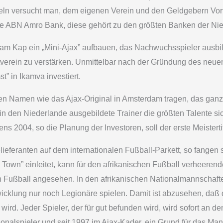
tteln versucht man, dem eigenen Verein und den Geldgebern Vor
che ABN Amro Bank, diese gehört zu den größten Banken der Ni
 am Kap ein „Mini-Ajax” aufbauen, das Nachwuchsspieler ausbi
verein zu verstärken. Unmittelbar nach der Gründung des neue
 in Ikamva investiert.
hen Namen wie das Ajax-Original in Amsterdam tragen, das ganze 
n den Niederlande ausgebildete Trainer die größten Talente sic
ns 2004, so die Planung der Investoren, soll der erste Meistert
ieferanten auf dem internationalen Fußball-Parkett, so fangen si
e Town” einleitet, kann für den afrikanischen Fußball verheer
en Fußball angesehen. In den afrikanischen Nationalmannschaft
wicklung nur noch Legionäre spielen. Damit ist abzusehen, daß
wird. Jeder Spieler, der für gut befunden wird, wird sofort an de
ionalspieler und seit 1997 im Ajax-Kader, ein Grund für das Ma