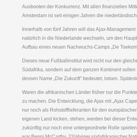
Ausbooten der Konkurrenz. Mit allen finanziellen Mi
Amsterdam ist seit einigen Jahren die niederländis
Innerhalb von fünf Jahren will das Ajax-Management
natürlich in die Niederlande wechseln, um den Haupt
Aufbau eines neuen Nachwuchs-Camps „De Toekomst”
Dieses neue Fußballinstitut wird nicht nur den gleic
Südafrika, sondern auf dem ganzen Kontinent sollen i
dessen Name „Die Zukunft” bedeutet, lotsen. Späteste
Waren die afrikanischen Länder früher nur die Punktel
zu machen. Die Entwicklung, die Ajax mit „Ajax Cap
nur noch als Rohstofflieferanten für den europäisch
eigenen Land kicken, stehen, werden bei dieser Ent
zukünftig nur noch eine untergeordnete Rolle spielen 
war Benni McCarthy, 22jähriger südafrikanischer Nat