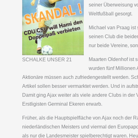
seiner Überweisung vo
Weltfußball gesorgt.
Michael van Praag ist 
seinen Club die beiden
nur beide Vereine, so
Maarten Oldenhof ist 
SCHALKE UNSER 21
wurden fünf Millionen 
Aktionäre müssen auch zufriedengestellt werden. Sch
Artikel sollen besser vermarktet werden. Und in auf
Damit ging Ajax weiter als viele andere Clubs in de
Erstligisten Germinal Ekeren erwarb.
Früher, als die Hauptspielfläche von Ajax noch der
niederländischen Meisters und viermal den Europapok
als nur die Landesmeister spielberechtigt waren. He