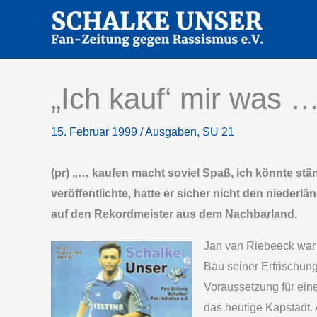
Zum
Inhalt
springen
„Ich kauf‘ mir was …
15. Februar 1999
/
Ausgaben
,
SU 21
(pr) „… kaufen macht soviel Spaß, ich könnte st
veröffentlichte, hatte er sicher nicht den niede
auf den Rekordmeister aus dem Nachbarland.
Jan van Riebeeck war a
Bau seiner Erfrischun
Voraussetzung für ein
das heutige Kapstadt. 