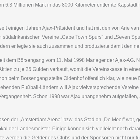
n 6,3 Millionen Mark in das 8000 Kilometer entfernte Kapstadt 
seit einigen Jahren Ajax-Präsident und hat mit den von Arie van 
 südafrikanischen Vereine „Cape Town Spurs” und „Seven Spurs”
ndern er legte sie auch zusammen und produzierte damit den n
seit dem Börsengang vom 11. Mai 1998 Manager der Ajax-AG. N
Aktien zu je 25 Gulden verkauft, womit die Vereinskasse in einer
on beim Börsengang stellte Oldenhof öffentlich klar, wie neue
strebenden Fußball-Ländern will Ajax vielversprechende Verein
r Vergangenheit. Schon 1998 war Ajax unangenehm aufgefallen,
 Rasen der „Amsterdam Arena” bzw. das Stadion „De Meer” war, 
al der Landesmeister. Einige können sich vielleicht noch dara
ute werden die Gelder des Clubs und der Sponsoren nicht nur fü