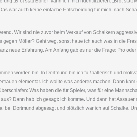
rung „Brot statt Böller“ kann ich mich identifizieren. „Brot stat
as war auch keine einfache Entscheidung für mich, nach Scha
sierend. Wir sind nie zuvor beim Verkauf von Schalkern aggre
was gegen Möller? Geht weg, sonst haue ich euch was in die Fr
ganz neue Erfahrung. Am Anfang gab es nur die Frage: Pro oder
nommen worden bin. In Dortmund bin ich fußballerisch und moti
 Vertrauen elementar. Ich wollte was anderes machen. Dann kam
berschlafen: Was haben die für Spieler, was für eine Mannscha
s aus? Dann hab ich gesagt: Ich komme. Und dann hat Assauer s
nmal bei Dortmund abgesagt und plötzlich war ich auf Schalke. 