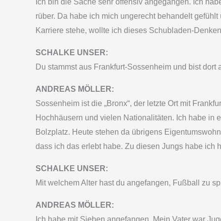
Ich bin die Sache sehr offensiv angegangen. Ich habe 
rüber. Da habe ich mich ungerecht behandelt gefühl
Karriere stehe, wollte ich dieses Schubladen-Denk
SCHALKE UNSER:
Du stammst aus Frankfurt-Sossenheim und bist dort au
ANDREAS MÖLLER:
Sossenheim ist die „Bronx“, der letzte Ort mit Frankfu
Hochhäusern und vielen Nationalitäten. Ich habe in
Bolzplatz. Heute stehen da übrigens Eigentumswohnun
dass ich das erlebt habe. Zu diesen Jungs habe ich h
SCHALKE UNSER:
Mit welchem Alter hast du angefangen, Fußball zu sp
ANDREAS MÖLLER:
Ich habe mit Sieben angefangen. Mein Vater war Juge