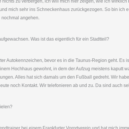
nichts zu verbergen, ich will mich hier zeigen, wie ich wirklich
t und mich sehr ins Schneckenhaus zurückgezogen. So bin ich e
en nochmal angehen.
fgewachsen. Was ist das eigentlich für ein Stadtteil?
rter Autokennzeichen, bevor es in die Taunus-Region geht. Es ist 
 einem Hochhaus gewohnt, in dem der Aufzug meistens kaputt wa
gen. Alles hat sich damals um den Fußball gedreht. Wir haben u
eute noch Kontakt. Wir telefonieren ab und zu. Da sind auch seh
ielen?
ndtrainer bei einem Frankfurter Vorortverein und hat mich imm