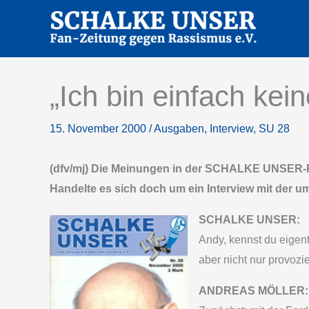
Zum
Inhalt
springen
„Ich bin einfach kei
15. November 2000
/
Ausgaben
,
Interview
,
SU 28
(dfv/mj) Die Meinungen in der SCHALKE UNSER-Re
Handelte es sich doch um ein Interview mit der um
SCHALKE UNSER:
Andy, kennst du eigen
aber nicht nur provoz
ANDREAS MÖLLER: