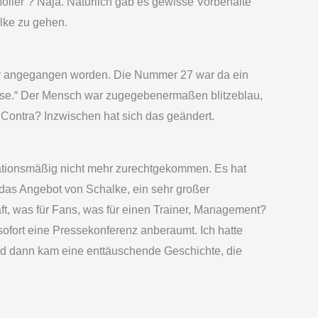
t Möller“? Naja. Natürlich gab es gewisse Vorbehalte
lke zu gehen.
ssiv angegangen worden. Die Nummer 27 war da ein
esse.“ Der Mensch war zugegebenermaßen blitzeblau,
 Contra? Inzwischen hat sich das geändert.
vationsmäßig nicht mehr zurechtgekommen. Es hat
 das Angebot von Schalke, ein sehr großer
ft, was für Fans, was für einen Trainer, Management?
ofort eine Pressekonferenz anberaumt. Ich hatte
Und dann kam eine enttäuschende Geschichte, die