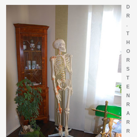
D
R
.
T
H
O
R
S
T
E
N
R
A
R
R