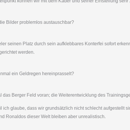
tpunkt können wir mit dem Kader und seiner Einstellung sehr z
 die Bilder problemlos austauschbar?
ler seinen Platz durch sein aufklebbares Konterfei sofort erken
gerichtet werden.
nmal ein Geldregen hereinprasselt?
 das Berger Feld voran; die Weiterentwicklung des Trainingsgelä
l ich glaube, dass wir grundsätzlich nicht schlecht aufgestellt s
 und Ronaldos dieser Welt bleiben aber unrealistisch.