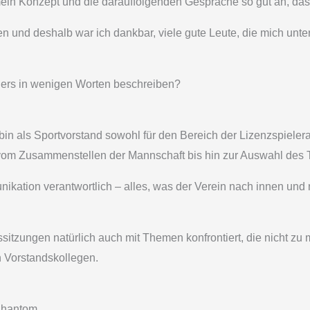
n Konzept und die darauffolgenden Gespräche so gut an, dass ic
ten und deshalb war ich dankbar, viele gute Leute, die mich unt
gers in wenigen Worten beschreiben?
h bin als Sportvorstand sowohl für den Bereich der Lizenzspieler
 vom Zusammenstellen der Mannschaft bis hin zur Auswahl des T
ation verantwortlich – alles, was der Verein nach innen und na
sitzungen natürlich auch mit Themen konfrontiert, die nicht z
 Vorstandskollegen.
 Phantom …