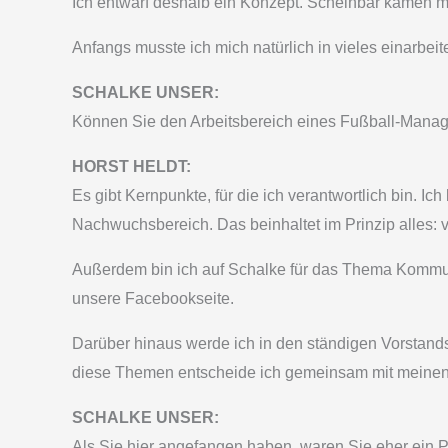
Ich entwarf deshalb ein Konzept. Scheinbar kamen mei
Anfangs musste ich mich natürlich in vieles einarbei
SCHALKE UNSER:
Können Sie den Arbeitsbereich eines Fußball-Mana
HORST HELDT:
Es gibt Kernpunkte, für die ich verantwortlich bin. Ic
Nachwuchsbereich. Das beinhaltet im Prinzip alles:
Außerdem bin ich auf Schalke für das Thema Kommunik
unsere Facebookseite.
Darüber hinaus werde ich in den ständigen Vorstands
diese Themen entscheide ich gemeinsam mit meinen
SCHALKE UNSER:
Als Sie hier angefangen haben, waren Sie eher ein