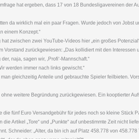
umfrage hat ergeben, dass 17 von 18 Bundesligavereinen der Au
ten da wirklich mal ein paar Fragen. Wurde jedoch von Jobst 
 an einem Konzept.“
 hat zwischen zwei YouTube-Videos hier „ein großes Potenzial“
Vorstand zurückgewiesen: „Das kollidiert mit den Interessen
der, naja, sagen wir, ‚Profi‘-Mannschaft.“
ir werden immer nach links gewischt.“
man gleichzeitig Anteile und gebrauchte Spieler feilbieten. Vors
ohne weitere Begründung zurückgewiesen. Ein kooptierter Aufs
die fünf Euro Versandgebühr für jedes noch so kleine Stück Pap
ie Artikel „Tore“ und „Punkte“ auf unbestimmte Zeit nicht liefe
nt. Schneider: „Alter, da bin ich auf Platz 458.778 von 458.77