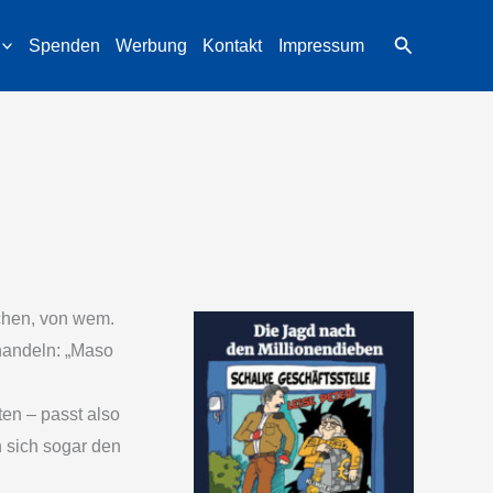
Suchen
Spenden
Werbung
Kontakt
Impressum
chen, von wem.
rhandeln: „Maso
en – passt also
n sich sogar den