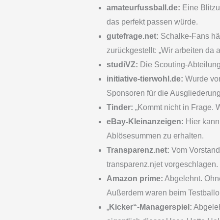
amateurfussball.de:
Eine Blitz
das perfekt passen würde.
gutefrage.net:
Schalke-Fans hät
zurückgestellt: „Wir arbeiten da
studiVZ:
Die Scouting-Abteilung
initiative-tierwohl.de:
Wurde vom 
Sponsoren für die Ausgliederung 
Tinder:
„Kommt nicht in Frage. W
eBay-Kleinanzeigen:
Hier kann 
Ablösesummen zu erhalten.
Transparenz.net:
Vom Vorstand 
transparenz.njet vorgeschlagen.
Amazon prime:
Abgelehnt. Ohne 
Außerdem waren beim Testballon d
„
Kicker“-Managerspiel:
Abgeleh