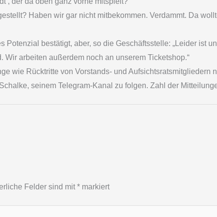
dt‘, der da oben ganz vorne mitspielt?“
estellt? Haben wir gar nicht mitbekommen. Verdammt. Da wollt
otenzial bestätigt, aber, so die Geschäftsstelle: „Leider ist u
d. Wir arbeiten außerdem noch an unserem Ticketshop.“
ge wie Rücktritte von Vorstands- und Aufsichtsratsmitgliedern n
Schalke, seinem Telegram-Kanal zu folgen. Zahl der Mitteilunge
erliche Felder sind mit
*
markiert