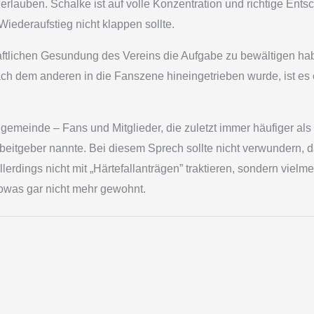
r erlauben. Schalke ist auf volle Konzentration und richtige E
Wiederaufstieg nicht klappen sollte.
haftlichen Gesundung des Vereins die Aufgabe zu bewältigen h
 dem anderen in die Fanszene hineingetrieben wurde, ist es e
angemeinde – Fans und Mitglieder, die zuletzt immer häufiger a
beitgeber nannte. Bei diesem Sprech sollte nicht verwundern, 
rdings nicht mit „Härtefallanträgen” traktieren, sondern vielme
 sowas gar nicht mehr gewohnt.