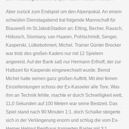
Aber zurück zum Endspiel um den Alpenpokal. An einem
schwülen Dienstagabend trat folgende Mannschaft für
Blauweiß im St.­Jakob­Stadion an: Elting, Becher, Rausch,
Höbusch, Slomiany, van Haaren, Pohlschmidt, Senger,
Kasperski, Lütkebohmert, Michel. Trainer Günter Brocker
war trotz des großen Kaders nur mit 12 Spielern
angereist. Auf der Bank saß nur Hermann Erlhoff, der zur
Halbzeit für Kasperski eingewechselt wurde. Bernd
Michel hatte seinen ganz großen Auftritt. Mit drei feinen
Einzelleistungen schoss der Ex-Kasseler alle Tore. Was
ihm an Technik fehlte, machte er durch Schnelligkeit wett,
11,0 Sekunden auf 100 Metern war seine Bestzeit. Das
Spiel stand nach 90 Minuten 1:1, doch Schalke steigerte
sich in der Verlängerung enorm und schlug die vom Ex-
Herner Helmut Benthaus trainierten Basler mit 3:1.