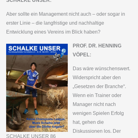
SCHALKE UNSER:
Aber sollte ein Management nicht auch – oder sogar in
erster Linie – die langfristige und nachhaltige
Entwicklung eines Vereins im Blick haben?
PROF. DR. HENNING
VÖPEL:
Das wäre wünschenswert.
Widerspricht aber den
„Gesetzen der Branche“.
Wenn ein Trainer oder
Manager nicht nach
wenigen Spielen Erfolg
hat, gehen die
Diskussionen los. Der
SCHALKE UNSER 86