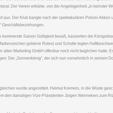
tsrat. Der Verein erklärte, von der Angelegenheit „in keinster We
 aus. Der Klub bangte nach der spektakulären Polizei-Aktion u
er“ Geschäftsbeziehungen.
ie kommende Saison Gültigkeit besaß, kassierten die Königsblau
rkenzeichen goldene Rolex) und Schotte legten Haftbeschwerd
r alten Marketing GmbH offenbar noch nicht beglichen hatte. 
ngen: Der „Sonnenkönig“, der sich nun vornehmlich in seinem Dom
ndergleichen wurde angezettelt. Helmut Kremers, in die Wüste ge
 Um den damaligen Vize-Präsidenten Jürgen Wennekers zum Rüc