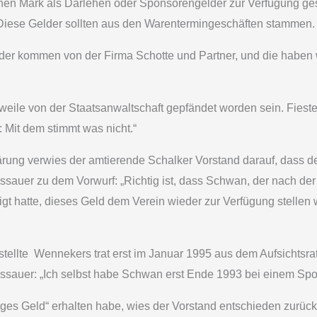
onen Mark als Darlehen oder Sponsorengelder zur Verfügung ges
. Diese Gelder sollten aus den Warentermingeschäften stammen.
der kommen von der Firma Schotte und Partner, und die haben w
tlerweile von der Staatsanwaltschaft gepfändet worden sein. Fi
: Mit dem stimmt was nicht.“
rung verwies der amtierende Schalker Vorstand darauf, dass de
sauer zu dem Vorwurf: „Richtig ist, dass Schwan, der nach d
igt hatte, dieses Geld dem Verein wieder zur Verfügung stelle
ellte ­ Wennekers trat erst im Januar 1995 aus dem Aufsichtsra
Assauer: „Ich selbst habe Schwan erst Ende 1993 bei einem Spo
iges Geld“ erhalten habe, wies der Vorstand entschieden zur