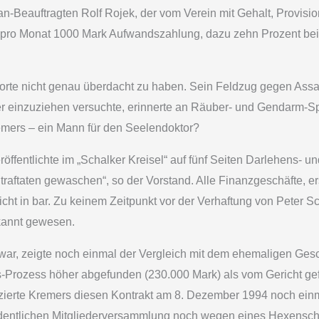
eauftragten Rolf Rojek, der vom Verein mit Gehalt, Provision 
lt pro Monat 1000 Mark Aufwandszahlung, dazu zehn Prozent bei
orte nicht genau überdacht zu haben. Sein Feldzug gegen Assau
uer einzuziehen versuchte, erinnerte an Räuber- und Gendarm-Sp
Kremers – ein Mann für den Seelendoktor?
veröffentlichte im „Schalker Kreisel“ auf fünf Seiten Darlehens
aftaten gewaschen“, so der Vorstand. Alle Finanzgeschäfte, ers
t in bar. Zu keinem Zeitpunkt vor der Verhaftung von Peter Sc
ekannt gewesen.
ar, zeigte noch einmal der Vergleich mit dem ehemaligen Gesch
-Prozess höher abgefunden (230.000 Mark) als vom Gericht gefo
erte Kremers diesen Kontrakt am 8. Dezember 1994 noch einm
rdentlichen Mitgliederversammlung noch wegen eines Hexenschu