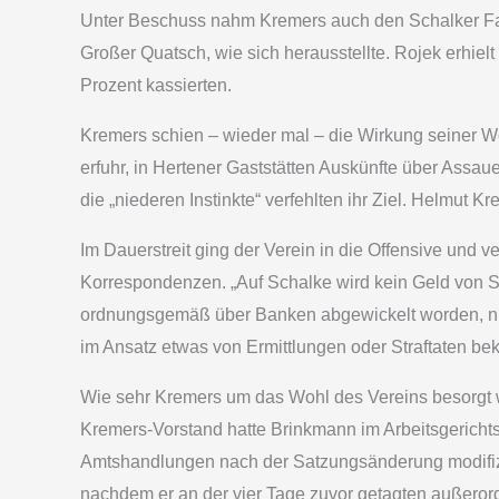
Unter Beschuss nahm Kremers auch den Schalker Fan-B
Großer Quatsch, wie sich herausstellte. Rojek erhie
Prozent kassierten.
Kremers schien – wieder mal – die Wirkung seiner W
erfuhr, in Hertener Gaststätten Auskünfte über Assa
die „niederen Instinkte“ verfehlten ihr Ziel. Helmut 
Im Dauerstreit ging der Verein in die Offensive und 
Korrespondenzen. „Auf Schalke wird kein Geld von Str
ordnungsgemäß über Banken abgewickelt worden, nich
im Ansatz etwas von Ermittlungen oder Straftaten b
Wie sehr Kremers um das Wohl des Vereins besorgt w
Kremers-Vorstand hatte Brinkmann im Arbeitsgerichts
Amtshandlungen nach der Satzungsänderung modifizi
nachdem er an der vier Tage zuvor getagten außero