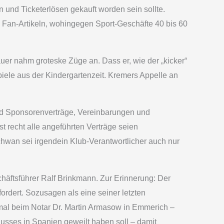
und Ticketerlösen gekauft worden sein sollte.
 Fan-Artikeln, wohingegen Sport-Geschäfte 40 bis 60
er nahm groteske Züge an. Dass er, wie der „kicker“
iele aus der Kindergartenzeit. Kremers Appelle an
- und Sponsorenverträge, Vereinbarungen und
t recht alle angeführten Verträge seien
hwan sei irgendein Klub-Verantwortlicher auch nur
äftsführer Ralf Brinkmann. Zur Erinnerung: Der
rdert. Sozusagen als eine seiner letzten
al beim Notar Dr. Martin Armasow in Emmerich –
sses in Spanien geweilt haben soll – damit