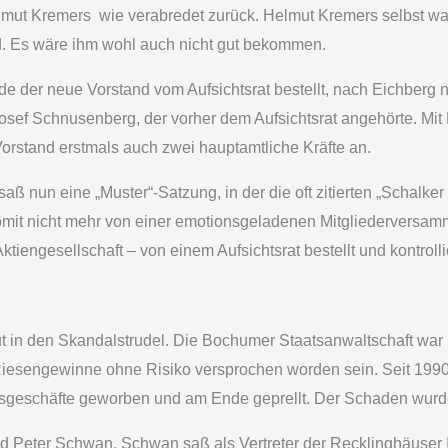
elmut Kremers ­ wie verabredet zurück. Helmut Kremers selbst w
. Es wäre ihm wohl auch nicht gut bekommen.
 der neue Vorstand vom Aufsichtsrat bestellt, nach Eichberg 
Josef Schnusenberg, der vorher dem Aufsichtsrat angehörte. Mi
orstand erstmals auch zwei hauptamtliche Kräfte an.
ß nun eine „Muster“-Satzung, in der die oft zitierten „Schalke
mit nicht mehr von einer emotionsgeladenen Mitgliederversam
tiengesellschaft – von einem Aufsichtsrat bestellt und kontrollie
t in den Skandalstrudel. Die Bochumer Staatsanwaltschaft war 
iesengewinne ohne Risiko versprochen worden sein. Seit 1990
geschäfte geworben und am Ende geprellt. Der Schaden wurde a
 Peter Schwan. Schwan saß als Vertreter der Recklinghäuser Im