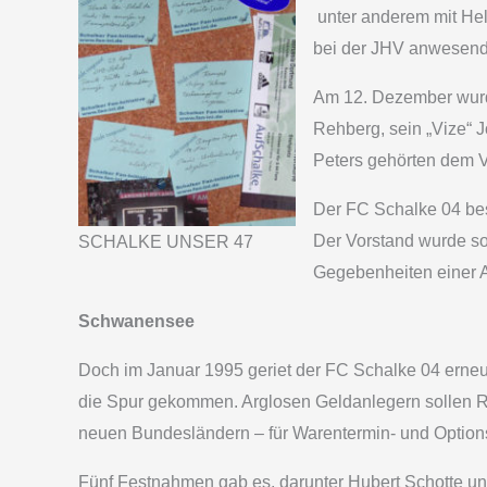
­ unter anderem mit H
bei der JHV anwesend
Am 12. Dezember wurde
Rehberg, sein „Vize“ 
Peters gehörten dem V
Der FC Schalke 04 besa
Der Vorstand wurde so
SCHALKE UNSER 47
Gegebenheiten einer Ak
Schwanensee
Doch im Januar 1995 geriet der FC Schalke 04 erneu
die Spur gekommen. Arglosen Geldanlegern sollen R
neuen Bundesländern – für Warentermin- und Options
Fünf Festnahmen gab es, darunter Hubert Schotte und