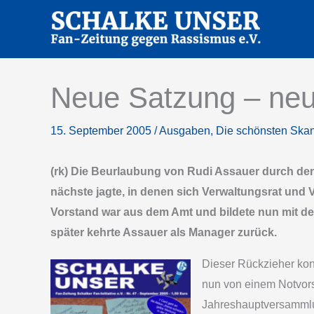
Zum
Inhalt
springen
Neue Satzung – neu
15. September 2005
/
Ausgaben
,
Die schönsten Ska
(rk) Die Beurlaubung von Rudi Assauer durch d
nächste jagte, in denen sich Verwaltungsrat und 
Vorstand war aus dem Amt und bildete nun mit d
später kehrte Assauer als Manager zurück.
Dieser Rückzieher kon
nun von einem Notvors
Jahreshauptversammlu