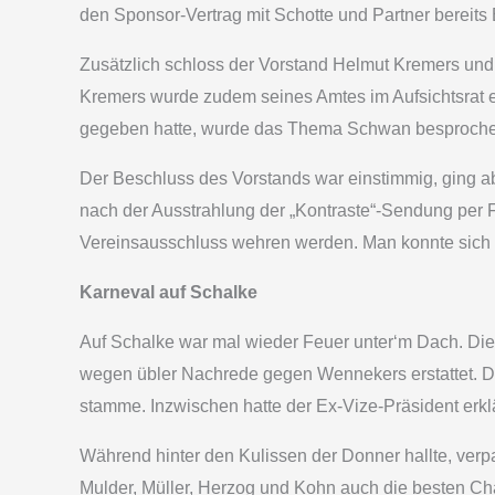
den Sponsor-Vertrag mit Schotte und Partner bereits
Zusätzlich schloss der Vorstand Helmut Kremers und 
Kremers wurde zudem seines Amtes im Aufsichtsrat en
gegeben hatte, wurde das Thema Schwan besprochen.
Der Beschluss des Vorstands war einstimmig, ging ab
nach der Ausstrahlung der „Kontraste“-Sendung per 
Vereinsausschluss wehren werden. Man konnte sich a
Karneval auf Schalke
Auf Schalke war mal wieder Feuer unter‘m Dach. Die
wegen übler Nachrede gegen Wennekers erstattet. D
stamme. Inzwischen hatte der Ex-Vize-Präsident erklä
Während hinter den Kulissen der Donner hallte, ver
Mulder, Müller, Herzog und Kohn auch die besten C