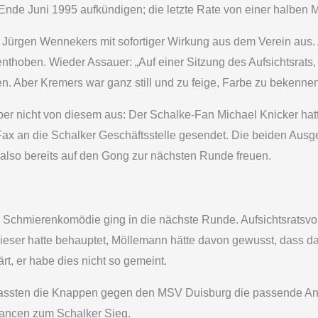
 Ende Juni 1995 aufkündigen; die letzte Rate von einer halben 
Jürgen Wennekers mit sofortiger Wirkung aus dem Verein aus. 
thoben. Wieder Assauer: „Auf einer Sitzung des Aufsichtsrats,
 Aber Kremers war ganz still und zu feige, Farbe zu bekennen
er nicht von diesem aus: Der Schalke-Fan Michael Knicker hat
Fax an die Schalker Geschäftsstelle gesendet. Die beiden Ausg
lso bereits auf den Gong zur nächsten Runde freuen.
 Schmierenkomödie ging in die nächste Runde. Aufsichtsratsvo
ieser hatte behauptet, Möllemann hätte davon gewusst, dass d
rt, er habe dies nicht so gemeint.
passten die Knappen gegen den MSV Duisburg die passende Antw
hancen zum Schalker Sieg.