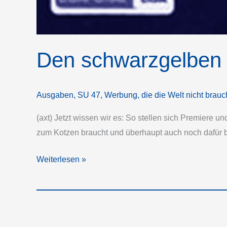
Den schwarz­gelben 
Ausgaben
,
SU 47
,
Werbung, die die Welt nicht brauc
(axt) Jetzt wissen wir es: So stellen sich Premiere 
zum Kotzen braucht und überhaupt auch noch dafür be
Den
Weiterlesen »
schwarz­
gelben
Scheiß
gibt’s