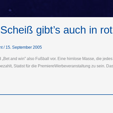
Scheiß gibt’s auch in ro
ht
/
15. September 2005
und „Bet and win” also Fußball vor. Eine hirnlose Masse, die je
zahlt, Statist für die Premiere­Werbeveranstaltung zu sein. Da