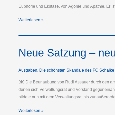
Euphorie und Ekstase, von Agonie und Apathie. Er ist
Fernlichtblau,
Weiterlesen »
Gänsehautblau,
Königsblau
Neue Satzung – neu
Ausgaben
,
Die schönsten Skandale des FC Schalke
(rk) Die Beurlaubung von Rudi Assauer durch den a
denen sich Verwaltungsrat und Vorstand gegeneinande
bildete nun mit dem Verwaltungsrat bis zur außeror
Neue
Weiterlesen »