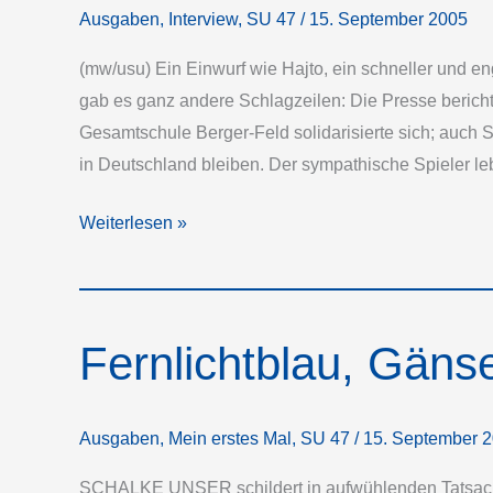
Ausgaben
,
Interview
,
SU 47
/
15. September 2005
(mw/usu) Ein Einwurf wie Hajto, ein schneller und e
gab es ganz andere Schlagzeilen: Die Presse bericht
Gesamtschule Berger-Feld solidarisierte sich; auch S
in Deutschland bleiben. Der sympathische Spieler leb
„Wenn
Weiterlesen »
ich
Fußball
spiele
Fernlichtblau, Gäns
–
dann
bin
Ausgaben
,
Mein erstes Mal
,
SU 47
/
15. September 
ich
frei“
SCHALKE UNSER schildert in aufwühlenden Tatsache