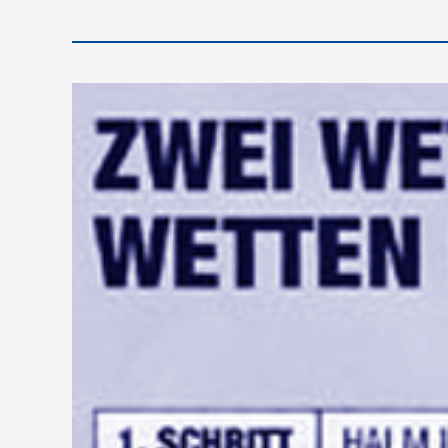
Satzung
–
neuer
Vorstand