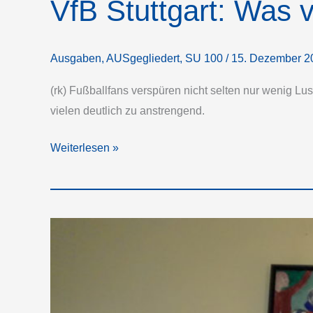
VfB Stuttgart: Was 
Ausgaben
,
AUSgegliedert
,
SU 100
/
15. Dezember 2
(rk) Fußballfans verspüren nicht selten nur wenig L
vielen deutlich zu anstrengend.
VfB
Weiterlesen »
Stuttgart:
Was
von
den
Versprechen
übrig
blieb