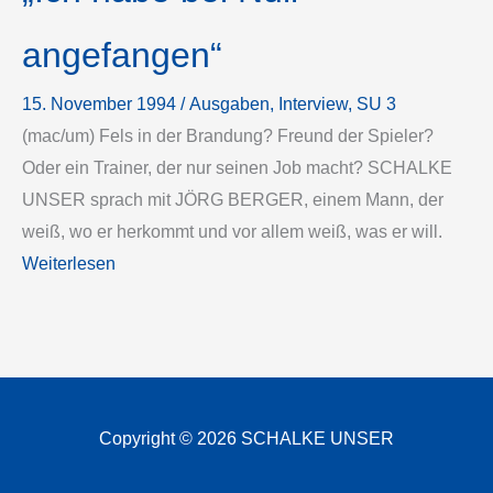
angefangen“
15. November 1994
/
Ausgaben
, 
Interview
, 
SU 3
(mac/um) Fels in der Brandung? Freund der Spieler?
Oder ein Trainer, der nur seinen Job macht? SCHALKE
UNSER sprach mit JÖRG BERGER, einem Mann, der
weiß, wo er herkommt und vor allem weiß, was er will.
Weiterlesen
Copyright © 2026 SCHALKE UNSER