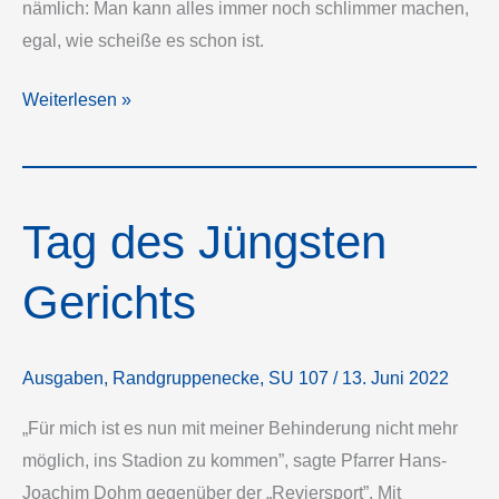
nämlich: Man kann alles immer noch schlimmer machen,
egal, wie scheiße es schon ist.
Karten,
Weiterlesen »
Chaos,
Kommunikationsversager
Tag des Jüngsten
Gerichts
Ausgaben
,
Randgruppenecke
,
SU 107
/
13. Juni 2022
„Für mich ist es nun mit meiner Behinderung nicht mehr
möglich, ins Stadion zu kommen”, sagte Pfarrer Hans-
Joachim Dohm gegenüber der „Reviersport”. Mit