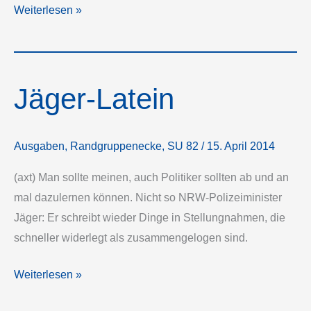
Schuld
Weiterlesen »
sind
immer
die
Jäger-Latein
anderen
Ausgaben
,
Randgruppenecke
,
SU 82
/
15. April 2014
(axt) Man sollte meinen, auch Politiker sollten ab und an
mal dazulernen können. Nicht so NRW-Polizeiminister
Jäger: Er schreibt wieder Dinge in Stellungnahmen, die
schneller widerlegt als zusammengelogen sind.
Jäger-
Weiterlesen »
Latein